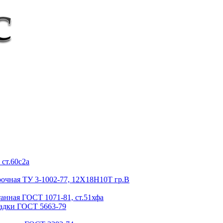
ст.60с2а
очная ТУ 3-1002-77, 12Х18Н10Т гр.В
анная ГОСТ 1071-81, ст.51хфа
садки ГОСТ 5663-79